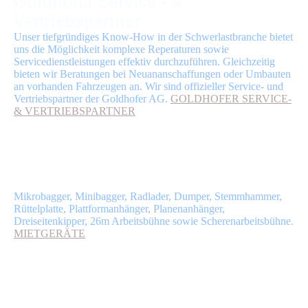
Goldhofer Service - &
Vertriebspartner
Unser tiefgründiges Know-How in der Schwerlastbranche bietet
uns die Möglichkeit komplexe Reperaturen sowie
Servicedienstleistungen effektiv durchzuführen. Gleichzeitig
bieten wir Beratungen bei Neuananschaffungen oder Umbauten
an vorhanden Fahrzeugen an. Wir sind offizieller Service- und
Vertriebspartner der Goldhofer AG.
GOLDHOFER SERVICE-
& VERTRIEBSPARTNER
Vermietung von Baumaschinen &
Anhänger
Mikrobagger, Minibagger, Radlader, Dumper, Stemmhammer,
Rüttelplatte, Plattformanhänger, Planenanhänger,
Dreiseitenkipper, 26m Arbeitsbühne sowie Scherenarbeitsbühne.
MIETGERÄTE