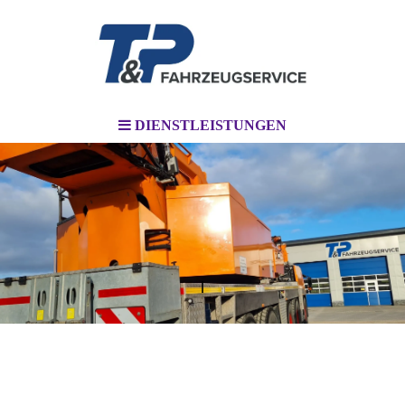
DIENSTLEISTUNGEN
l
HU-/AU und SP - Abnahmen nach §
29StVZO